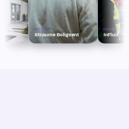
orgar
NETTSIDE
MEDIEPRODUKS
Straume Boligvent
InFluit